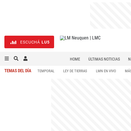
ESCUCHÁ
LU5
HOME
ÚLTIMAS NOTICIAS
N
NECROLÓGICAS
DEPORTES
TEMAS DEL DÍA
TEMPORAL
LEY DE TIERRAS
LMN EN VIVO
MÁS