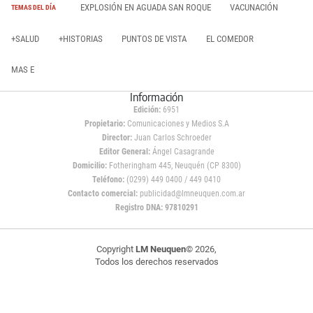
EXPLOSIÓN EN AGUADA SAN ROQUE
VACUNACIÓN
TEMAS DEL DÍA
+SALUD
+HISTORIAS
PUNTOS DE VISTA
EL COMEDOR
MAS E
Información
Edición:
6951
Propietario:
Comunicaciones y Medios S.A
Director:
Juan Carlos Schroeder
Editor General:
Ángel Casagrande
Domicilio:
Fotheringham 445, Neuquén (CP 8300)
Teléfono:
(0299) 449 0400 / 449 0410
Contacto comercial:
publicidad@lmneuquen.com.ar
Registro DNA: 97810291
Copyright
LM Neuquen
© 2026,
Todos los derechos reservados