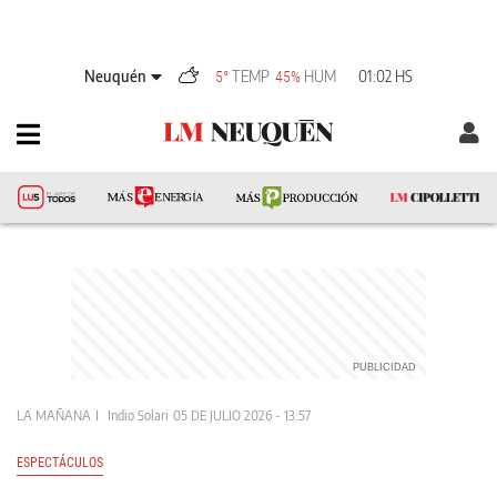
Neuquén
TEMP
HUM
01:02 HS
5°
45%
LA MAÑANA
Indio Solari
05 DE JULIO 2026 - 13:57
ESPECTÁCULOS