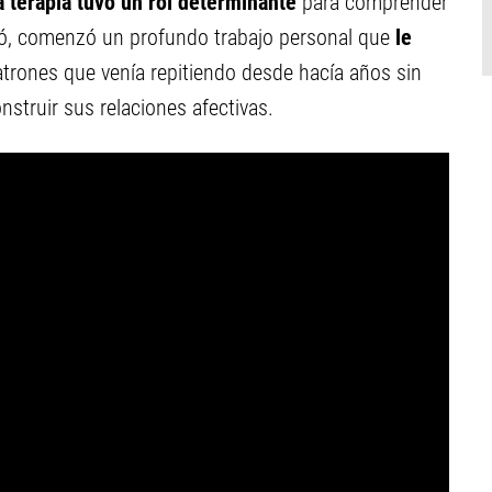
a terapia tuvo un rol determinante
para comprender
tó, comenzó un profundo trabajo personal que
le
atrones que venía repitiendo desde hacía años sin
struir sus relaciones afectivas.