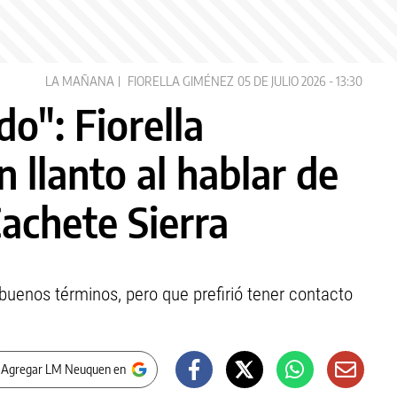
LA MAÑANA
FIORELLA GIMÉNEZ
05 DE JULIO 2026 - 13:30
o": Fiorella
 llanto al hablar de
achete Sierra
 buenos términos, pero que prefirió tener contacto
 Agregar LM Neuquen en