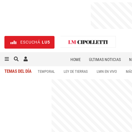
ESCUCHÁ
LU5
HOME
ÚLTIMAS NOTICIAS
N
NECROLÓGICAS
DEPORTES
TEMAS DEL DÍA
TEMPORAL
LEY DE TIERRAS
LMN EN VIVO
MÁS