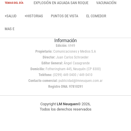
EXPLOSIÓN EN AGUADA SAN ROQUE
VACUNACIÓN
TEMAS DEL DÍA
+SALUD
+HISTORIAS
PUNTOS DE VISTA
EL COMEDOR
MAS E
Información
Edición:
6949
Propietario:
Comunicaciones y Medios S.A
Director:
Juan Carlos Schroeder
Editor General:
Ángel Casagrande
Domicilio:
Fotheringham 445, Neuquén (CP 8300)
Teléfono:
(0299) 449 0400 / 449 0410
Contacto comercial:
publicidad@lmneuquen.com.ar
Registro DNA: 97810291
Copyright
LM Neuquen
© 2026,
Todos los derechos reservados