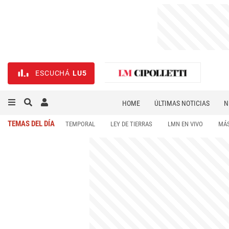
ESCUCHÁ
LU5
HOME
ÚLTIMAS NOTICIAS
N
NECROLÓGICAS
DEPORTES
TEMAS DEL DÍA
TEMPORAL
LEY DE TIERRAS
LMN EN VIVO
MÁS