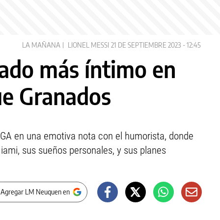
LA MAÑANA
LIONEL MESSI
21 DE SEPTIEMBRE 2023 - 12:45
lado más íntimo en
ue Granados
 OLGA en una emotiva nota con el humorista, donde
Miami, sus sueños personales, y sus planes
 Agregar LM Neuquen en