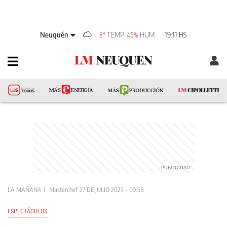
Neuquén
TEMP
HUM
19:11 HS
8°
45%
LA MAÑANA
Masterchef
27 DE JULIO 2023 - 09:58
ESPECTÁCULOS