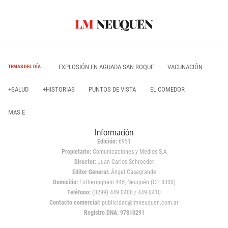
EXPLOSIÓN EN AGUADA SAN ROQUE
VACUNACIÓN
TEMAS DEL DÍA
+SALUD
+HISTORIAS
PUNTOS DE VISTA
EL COMEDOR
MAS E
Información
Edición:
6951
Propietario:
Comunicaciones y Medios S.A
Director:
Juan Carlos Schroeder
Editor General:
Ángel Casagrande
Domicilio:
Fotheringham 445, Neuquén (CP 8300)
Teléfono:
(0299) 449 0400 / 449 0410
Contacto comercial:
publicidad@lmneuquen.com.ar
Registro DNA: 97810291