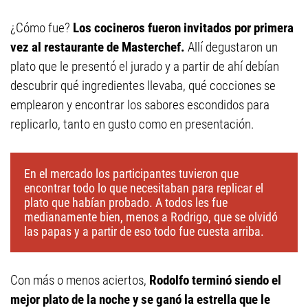
¿Cómo fue?
Los cocineros fueron invitados por primera
vez al restaurante de Masterchef.
Allí degustaron un
plato que le presentó el jurado y a partir de ahí debían
descubrir qué ingredientes llevaba, qué cocciones se
emplearon y encontrar los sabores escondidos para
replicarlo, tanto en gusto como en presentación.
En el mercado los participantes tuvieron que
encontrar todo lo que necesitaban para replicar el
plato que habían probado. A todos les fue
medianamente bien, menos a Rodrigo, que se olvidó
las papas y a partir de eso todo fue cuesta arriba.
Con más o menos aciertos,
Rodolfo terminó siendo el
mejor plato de la noche y se ganó la estrella que le