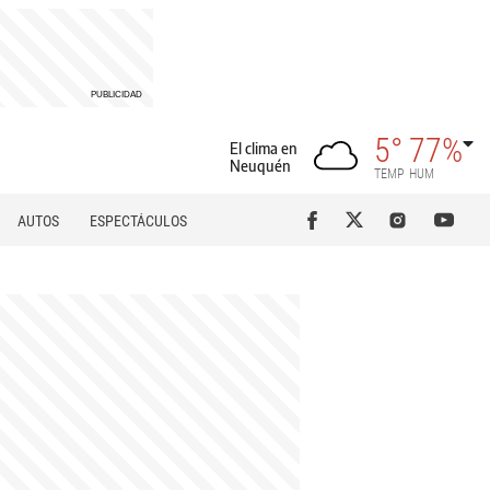
5°
77%
El clima en
Neuquén
TEMP
HUM
AUTOS
ESPECTÁCULOS