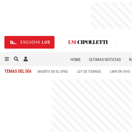
ESCUCHÁ
LU5
HOME
ÚLTIMAS NOTICIAS
N
NECROLÓGICAS
DEPORTES
TEMAS DEL DÍA
MUERTE EN EL EPAS
LEY DE TIERRAS
LMN EN VIVO