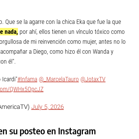
. Que se la agarre con la chica Eka que fue la que
e nada,
por ahí, ellos tienen un vínculo tóxico como
 orgullosa de mi reinvención como mujer, antes no lo
y acompañar a Diego, como hizo él con Wanda y
on él".
Icardi"
#Infama
@_MarcelaTauro
@JotaxTV
r.com/QWHx5OpcJZ
AmericaTV)
July 5, 2026
 en su posteo en Instagram