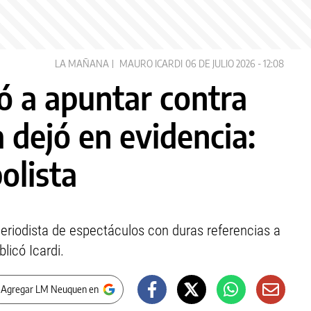
LA MAÑANA
MAURO ICARDI
06 DE JULIO 2026 - 12:08
ó a apuntar contra
a dejó en evidencia:
olista
periodista de espectáculos con duras referencias a
licó Icardi.
 Agregar LM Neuquen en