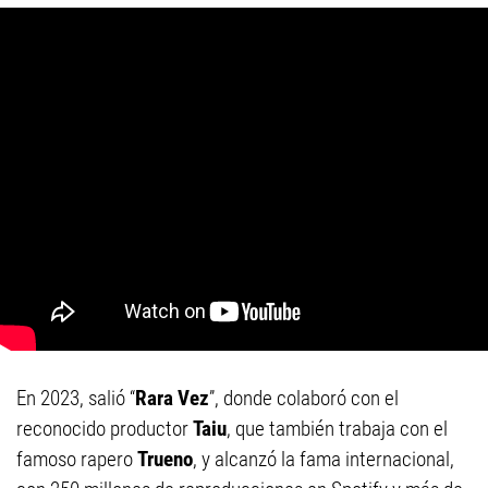
En 2023, salió “
Rara Vez
”, donde colaboró con el
reconocido productor
Taiu
, que también trabaja con el
famoso rapero
Trueno
, y alcanzó la fama internacional,