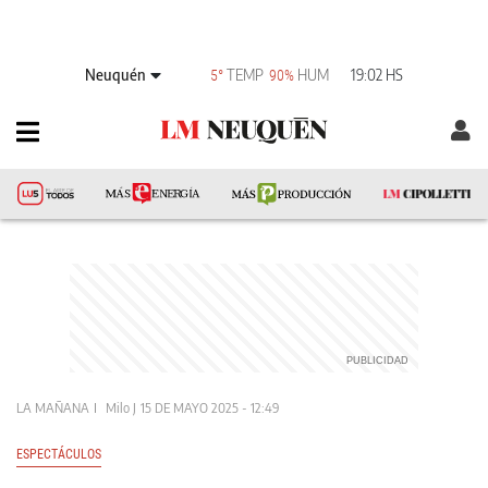
Neuquén
TEMP
HUM
19:02 HS
5°
90%
LA MAÑANA
Milo J
15 DE MAYO 2025 - 12:49
ESPECTÁCULOS