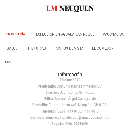
EXPLOSIÓN EN AGUADA SAN ROQUE
VACUNACIÓN
TEMAS DEL DÍA
+SALUD
+HISTORIAS
PUNTOS DE VISTA
EL COMEDOR
MAS E
Información
Edición:
6949
Propietario:
Comunicaciones y Medios S.A
Director:
Juan Carlos Schroeder
Editor General:
Ángel Casagrande
Domicilio:
Fotheringham 445, Neuquén (CP 8300)
Teléfono:
(0299) 449 0400 / 449 0410
Contacto comercial:
publicidad@lmneuquen.com.ar
Registro DNA: 97810291