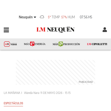
Neuquén
TEMP
HUM
07:56 HS
5°
57%
LA MAÑANA
Wanda Nara
11 DE MAYO 2026 - 15:15
ESPECTÁCULOS