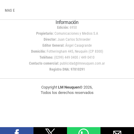
MAS E
Información
Edición:
6950
Propietario:
Comunicaciones y Medios S.A
Director:
Juan Carlos Schroeder
Editor General:
Ángel Casagrande
Domicilio:
Fotheringham 445, Neuquén (CP 8300)
Teléfono:
(0299) 449 0400 / 449 0410
Contacto comercial:
publicidad@lmneuquen.com.ar
Registro DNA: 97810291
Copyright
LM Neuquen
© 2026,
Todos los derechos reservados