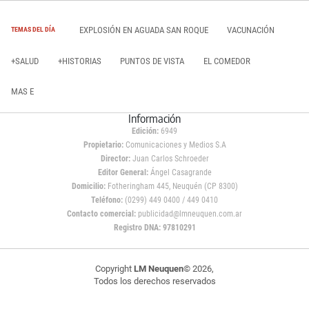
EXPLOSIÓN EN AGUADA SAN ROQUE
VACUNACIÓN
TEMAS DEL DÍA
+SALUD
+HISTORIAS
PUNTOS DE VISTA
EL COMEDOR
MAS E
Información
Edición:
6949
Propietario:
Comunicaciones y Medios S.A
Director:
Juan Carlos Schroeder
Editor General:
Ángel Casagrande
Domicilio:
Fotheringham 445, Neuquén (CP 8300)
Teléfono:
(0299) 449 0400 / 449 0410
Contacto comercial:
publicidad@lmneuquen.com.ar
Registro DNA: 97810291
Copyright
LM Neuquen
© 2026,
Todos los derechos reservados