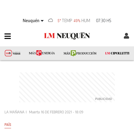
Neuquén
TEMP
HUM
07:30 HS
5°
49%
LA MAÑANA
Muerta
16 DE FEBRERO 2021 - 18:09
PAÍS