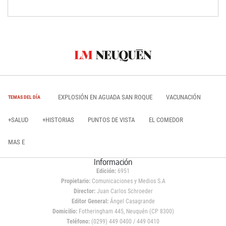
EXPLOSIÓN EN AGUADA SAN ROQUE
VACUNACIÓN
TEMAS DEL DÍA
+SALUD
+HISTORIAS
PUNTOS DE VISTA
EL COMEDOR
MAS E
Información
Edición:
6951
Propietario:
Comunicaciones y Medios S.A
Director:
Juan Carlos Schroeder
Editor General:
Ángel Casagrande
Domicilio:
Fotheringham 445, Neuquén (CP 8300)
Teléfono:
(0299) 449 0400 / 449 0410