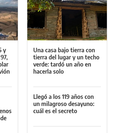
5 y
Una casa bajo tierra con
 97,
tierra del lugar y un techo
olar
verde: tardó un año en
vión
hacerla solo
Llegó a los 119 años con
un milagroso desayuno:
menos
cuál es el secreto
 de