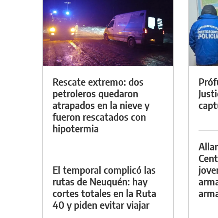
Rescate extremo: dos
Próf
petroleros quedaron
Just
atrapados en la nieve y
capt
fueron rescatados con
hipotermia
Alla
Cent
El temporal complicó las
jove
rutas de Neuquén: hay
arma
cortes totales en la Ruta
arm
40 y piden evitar viajar