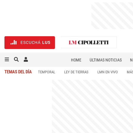
ESCUCHÁ
LU5
HOME
ÚLTIMAS NOTICIAS
N
NECROLÓGICAS
DEPORTES
TEMAS DEL DÍA
TEMPORAL
LEY DE TIERRAS
LMN EN VIVO
MÁS