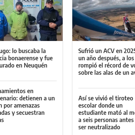
ugo: lo buscaba la
Sufrió un ACV en 202
icia bonaerense y fue
un año después, a los
urado en Neuquén
rompió el récord de v
sobre las alas de un a
namientos en
enario: detienen a un
Así se vivió el tiroteo
n por amenazas
escolar donde un
das y secuestran
estudiante mató al 
as
a seis personas antes
ser neutralizado