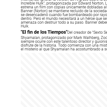
Increíble Hulk", protagonizada por Edward Norton, L
estrena un film con copias únicamente dobladas al c
Banner (Norton) se mantiene recluido de la sociedad
se desencadenó cuando fue bombardeado por rayos 
dentro. Pero el mundo necesitará a un héroe que s
amenaza con destruir todo a su paso. Banner deberá
Hulk.
"El fin de los Tiempos"
Del creador de "Sexto Se
Shyamalan, protagonizado por Mark Walhberg, Zoo
siempre ocurre con este talentoso director y guionis
disfrute de la historia. Todo comienza con una mist
el misterio al que Shyamalan ha acostumbrado a s