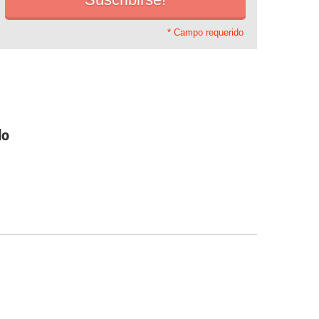
* Campo requerido
do