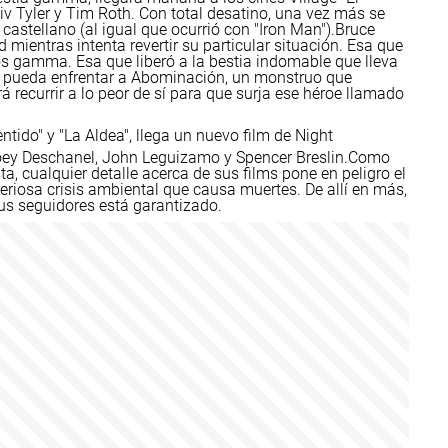
iv Tyler y Tim Roth. Con total desatino, una vez más se
astellano (al igual que ocurrió con "Iron Man").
Bruce
 mientras intenta revertir su particular situación. Esa que
gamma. Esa que liberó a la bestia indomable que lleva
e pueda enfrentar a Abominación, un monstruo que
 recurrir a lo peor de sí para que surja ese héroe llamado
ntido" y "La Aldea", llega un nuevo film de Night
ey Deschanel, John Leguizamo y Spencer Breslin.
Como
ta, cualquier detalle acerca de sus films pone en peligro el
eriosa crisis ambiental que causa muertes. De allí en más,
us seguidores está garantizado.