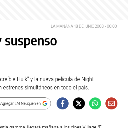
LA MAÑANA
18 DE JUNIO 2008 - 00:00
y suspenso
reíble Hulk" y la nueva película de Night
n estrenos simultáneos en todo el país.
 Agregar LM Neuquen en
estia gamma, llegará mañana a los cines Village "El