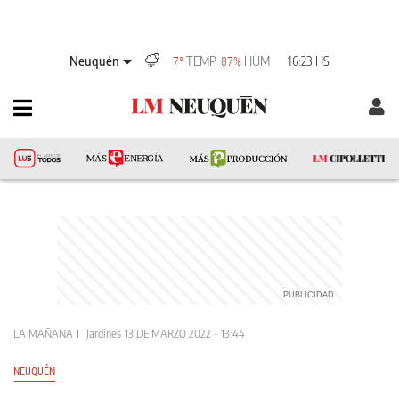
Neuquén
TEMP
HUM
16:23 HS
7°
87%
LA MAÑANA
Jardines
13 DE MARZO 2022 - 13:44
NEUQUÉN