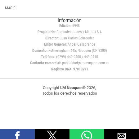
MAS E
Información
Edición:
6948
Propietario:
Comunicaciones y Medios S.A
Director:
Juan Carlos Schroeder
Editor General:
Ángel Casagrande
Domicilio:
Fotheringham 445, Neuquén (CP 8300)
Teléfono:
(0299) 449 0400 / 449 0410
Contacto comercial:
publicidad@lmneuquen.com.ar
Registro DNA: 97810291
Copyright
LM Neuquen
© 2026,
Todos los derechos reservados