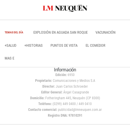
EXPLOSIÓN EN AGUADA SAN ROQUE
VACUNACIÓN
TEMAS DEL DÍA
+SALUD
+HISTORIAS
PUNTOS DE VISTA
EL COMEDOR
MAS E
Información
Edición:
6950
Propietario:
Comunicaciones y Medios S.A
Director:
Juan Carlos Schroeder
Editor General:
Ángel Casagrande
Domicilio:
Fotheringham 445, Neuquén (CP 8300)
Teléfono:
(0299) 449 0400 / 449 0410
Contacto comercial:
publicidad@lmneuquen.com.ar
Registro DNA: 97810291