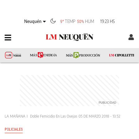
Neuquén
TEMP
HUM
19:23 HS
9°
50%
LA MAÑANA
Doble Femicidio En Las Ovejas
05 DE MARZO 2018 - 13:52
POLICIALES