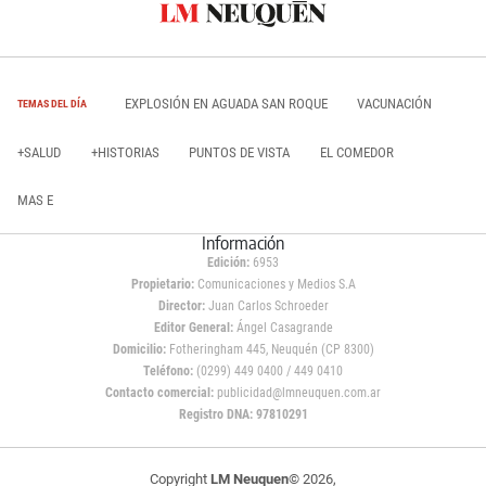
EXPLOSIÓN EN AGUADA SAN ROQUE
VACUNACIÓN
TEMAS DEL DÍA
+SALUD
+HISTORIAS
PUNTOS DE VISTA
EL COMEDOR
MAS E
Información
Edición:
6953
Propietario:
Comunicaciones y Medios S.A
Director:
Juan Carlos Schroeder
Editor General:
Ángel Casagrande
Domicilio:
Fotheringham 445, Neuquén (CP 8300)
Teléfono:
(0299) 449 0400 / 449 0410
Contacto comercial:
publicidad@lmneuquen.com.ar
Registro DNA: 97810291
Copyright
LM Neuquen
© 2026,