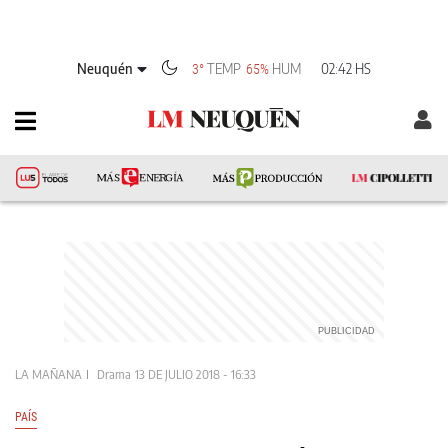
Neuquén
TEMP
HUM
02:42 HS
3°
65%
LA MAÑANA
Drama
13 DE JULIO 2018 - 16:33
PAÍS