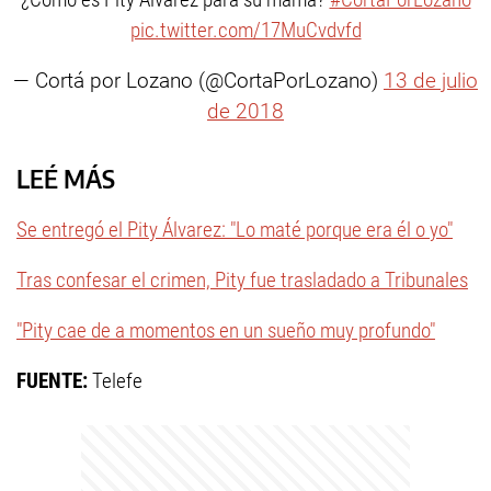
pic.twitter.com/17MuCvdvfd
— Cortá por Lozano (@CortaPorLozano)
13 de julio
de 2018
LEÉ MÁS
Se entregó el Pity Álvarez: "Lo maté porque era él o yo"
Tras confesar el crimen, Pity fue trasladado a Tribunales
"Pity cae de a momentos en un sueño muy profundo"
FUENTE:
Telefe