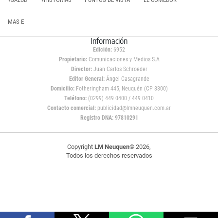
MAS E
Información
Edición:
6952
Propietario:
Comunicaciones y Medios S.A
Director:
Juan Carlos Schroeder
Editor General:
Ángel Casagrande
Domicilio:
Fotheringham 445, Neuquén (CP 8300)
Teléfono:
(0299) 449 0400 / 449 0410
Contacto comercial:
publicidad@lmneuquen.com.ar
Registro DNA: 97810291
Copyright
LM Neuquen
© 2026,
Todos los derechos reservados