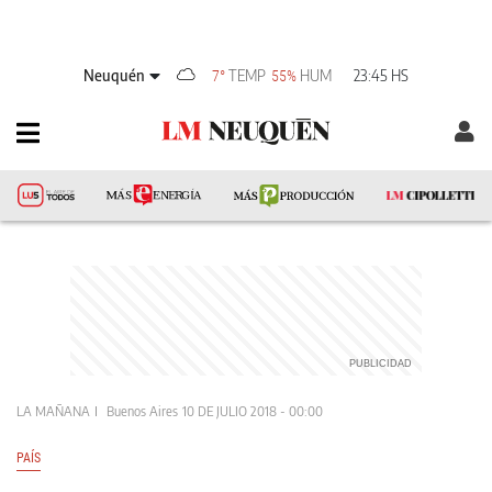
Neuquén
TEMP
HUM
23:45 HS
7°
55%
LA MAÑANA
Buenos Aires
10 DE JULIO 2018 - 00:00
PAÍS