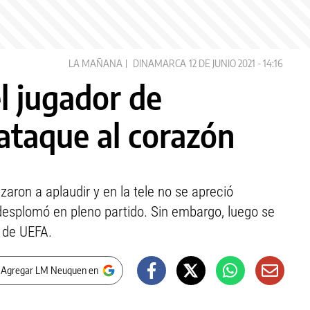
LA MAÑANA
DINAMARCA
12 DE JUNIO 2021 - 14:16
l jugador de
ataque al corazón
ron a aplaudir y en la tele no se apreció
 desplomó en pleno partido. Sin embargo, luego se
e de UEFA.
 Agregar LM Neuquen en