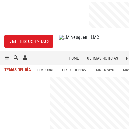
ESCUCHÁ
LU5
HOME
ÚLTIMAS NOTICIAS
N
NECROLÓGICAS
DEPORTES
TEMAS DEL DÍA
TEMPORAL
LEY DE TIERRAS
LMN EN VIVO
MÁS