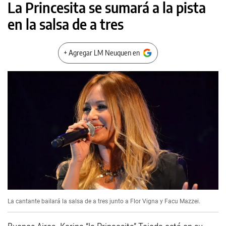
La Princesita se sumará a la pista
en la salsa de a tres
+ Agregar LM Neuquen en
La cantante bailará la salsa de a tres junto a Flor Vigna y Facu Mazzei.