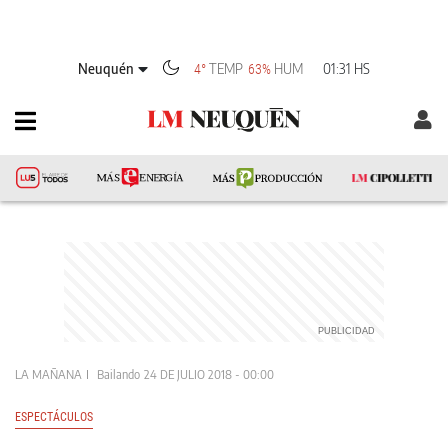
Neuquén
TEMP
HUM
01:31 HS
4°
63%
LA MAÑANA
Bailando
24 DE JULIO 2018 - 00:00
ESPECTÁCULOS