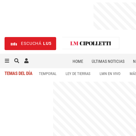
ESCUCHÁ
LU5
HOME
ÚLTIMAS NOTICIAS
N
NECROLÓGICAS
DEPORTES
TEMAS DEL DÍA
TEMPORAL
LEY DE TIERRAS
LMN EN VIVO
MÁS