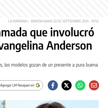
LA MAÑANA
WANDA NARA
02 DE SEPTIEMBRE 2024 - 19:55
jamada que involucró
vangelina Anderson
s, las modelos gozan de un presente a pura buena
 Agregar LM Neuquen en