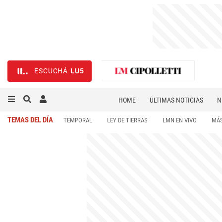
ESCUCHÁ
LU5
HOME
ÚLTIMAS NOTICIAS
N
NECROLÓGICAS
DEPORTES
TEMAS DEL DÍA
TEMPORAL
LEY DE TIERRAS
LMN EN VIVO
MÁS