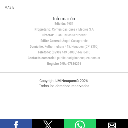
MAS E
Información
Edición:
6951
Propietario:
Comunicaciones y Medios S.A
Director:
Juan Carlos Schroeder
Editor General:
Ángel Casagrande
Domicilio:
Fotheringham 445, Neuquén (CP 8300)
Teléfono:
(0299) 449 0400 / 449 0410
Contacto comercial:
publicidad@lmneuquen.com.ar
Registro DNA: 97810291
Copyright
LM Neuquen
© 2026,
Todos los derechos reservados