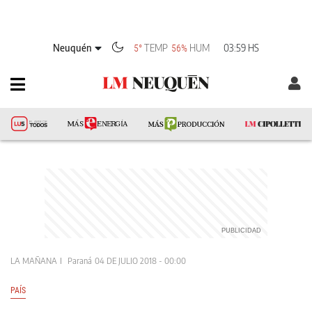
Neuquén
TEMP
HUM
03:59 HS
5°
56%
LA MAÑANA
Paraná
04 DE JULIO 2018 - 00:00
PAÍS