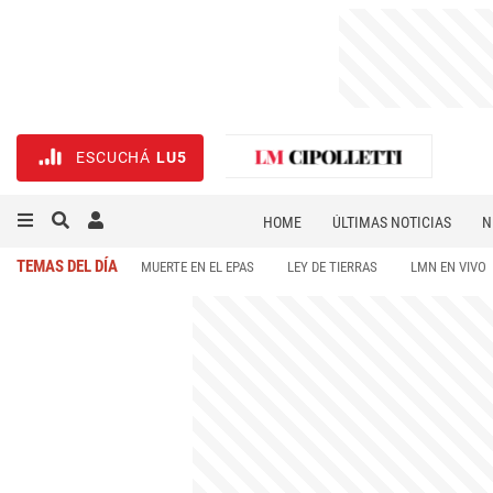
ESCUCHÁ
LU5
HOME
ÚLTIMAS NOTICIAS
N
NECROLÓGICAS
DEPORTES
TEMAS DEL DÍA
MUERTE EN EL EPAS
LEY DE TIERRAS
LMN EN VIVO