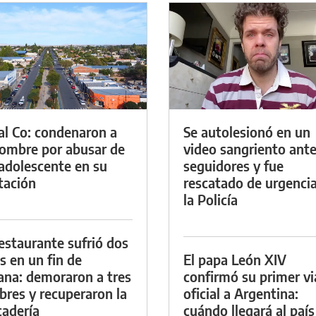
al Co: condenaron a
Se autolesionó en un
ombre por abusar de
video sangriento ante
adolescente en su
seguidores y fue
tación
rescatado de urgenci
la Policía
estaurante sufrió dos
s en un fin de
El papa León XIV
na: demoraron a tres
confirmó su primer vi
res y recuperaron la
oficial a Argentina:
adería
cuándo llegará al país