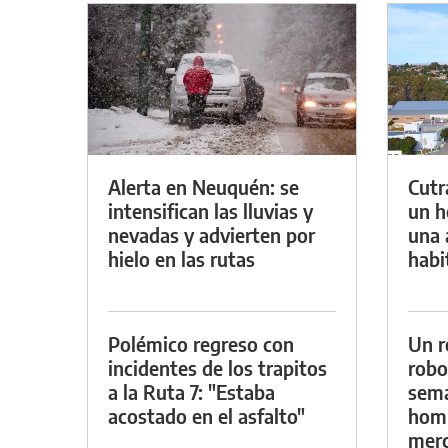
Alerta en Neuquén: se
Cutr
intensifican las lluvias y
un h
nevadas y advierten por
una 
hielo en las rutas
habi
Polémico regreso con
Un r
incidentes de los trapitos
robo
a la Ruta 7: "Estaba
sema
acostado en el asfalto"
homb
merc