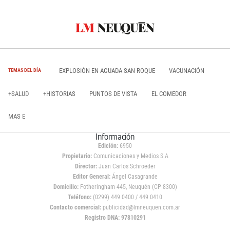
EXPLOSIÓN EN AGUADA SAN ROQUE
VACUNACIÓN
TEMAS DEL DÍA
+SALUD
+HISTORIAS
PUNTOS DE VISTA
EL COMEDOR
MAS E
Información
Edición:
6950
Propietario:
Comunicaciones y Medios S.A
Director:
Juan Carlos Schroeder
Editor General:
Ángel Casagrande
Domicilio:
Fotheringham 445, Neuquén (CP 8300)
Teléfono:
(0299) 449 0400 / 449 0410
Contacto comercial:
publicidad@lmneuquen.com.ar
Registro DNA: 97810291