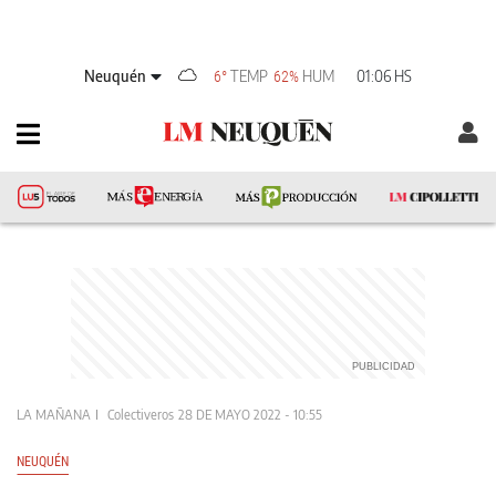
Neuquén
TEMP
HUM
01:06 HS
6°
62%
LA MAÑANA
Colectiveros
28 DE MAYO 2022 - 10:55
NEUQUÉN