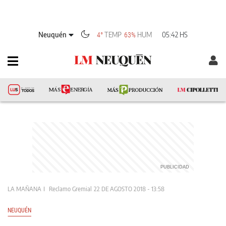
Neuquén
TEMP
HUM
05:42 HS
4°
63%
LA MAÑANA
Reclamo Gremial
22 DE AGOSTO 2018 - 13:58
NEUQUÉN