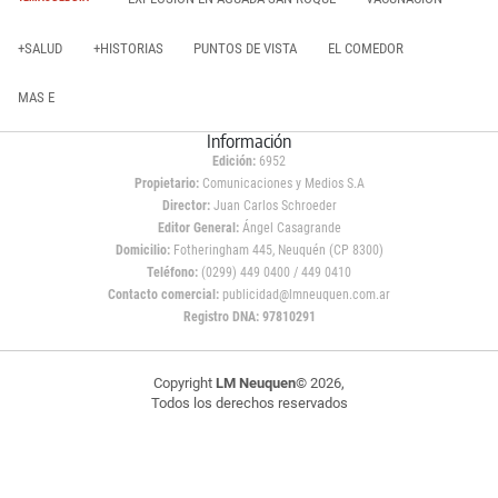
+SALUD
+HISTORIAS
PUNTOS DE VISTA
EL COMEDOR
MAS E
Información
Edición:
6952
Propietario:
Comunicaciones y Medios S.A
Director:
Juan Carlos Schroeder
Editor General:
Ángel Casagrande
Domicilio:
Fotheringham 445, Neuquén (CP 8300)
Teléfono:
(0299) 449 0400 / 449 0410
Contacto comercial:
publicidad@lmneuquen.com.ar
Registro DNA: 97810291
Copyright
LM Neuquen
© 2026,
Todos los derechos reservados