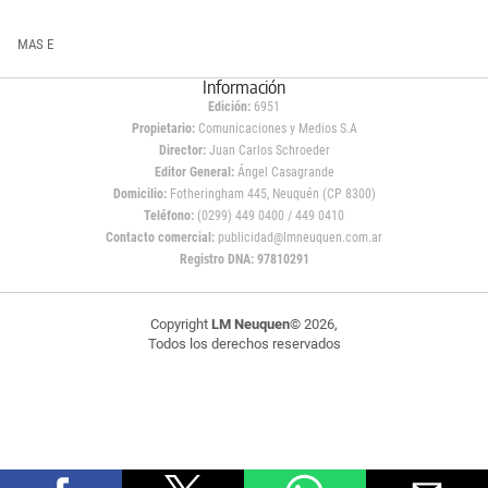
MAS E
Información
Edición:
6951
Propietario:
Comunicaciones y Medios S.A
Director:
Juan Carlos Schroeder
Editor General:
Ángel Casagrande
Domicilio:
Fotheringham 445, Neuquén (CP 8300)
Teléfono:
(0299) 449 0400 / 449 0410
Contacto comercial:
publicidad@lmneuquen.com.ar
Registro DNA: 97810291
Copyright
LM Neuquen
© 2026,
Todos los derechos reservados