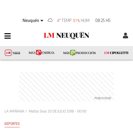
Neuquén
TEMP
HUM
08:25 HS
4°
51%
LA MAÑANA
Matías Sosa
20 DE JULIO 2018 - 00:00
DEPORTES