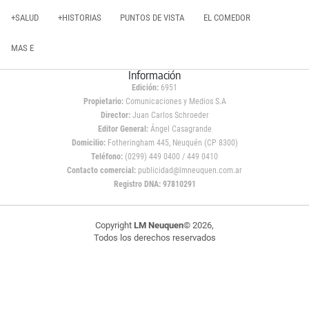
+SALUD
+HISTORIAS
PUNTOS DE VISTA
EL COMEDOR
MAS E
Información
Edición:
6951
Propietario:
Comunicaciones y Medios S.A
Director:
Juan Carlos Schroeder
Editor General:
Ángel Casagrande
Domicilio:
Fotheringham 445, Neuquén (CP 8300)
Teléfono:
(0299) 449 0400 / 449 0410
Contacto comercial:
publicidad@lmneuquen.com.ar
Registro DNA: 97810291
Copyright
LM Neuquen
© 2026,
Todos los derechos reservados