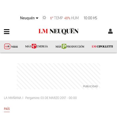
Neuquén
TEMP
HUM
10:00 HS
6°
48%
LA MAÑANA
Pergamino
03 DE MARZO 2017 - 00:00
PAÍS