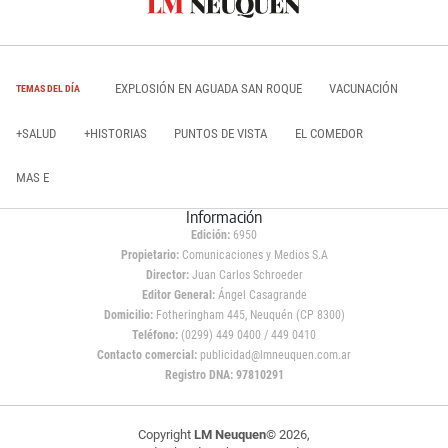
EXPLOSIÓN EN AGUADA SAN ROQUE
VACUNACIÓN
TEMAS DEL DÍA
+SALUD
+HISTORIAS
PUNTOS DE VISTA
EL COMEDOR
MAS E
Información
Edición:
6950
Propietario:
Comunicaciones y Medios S.A
Director:
Juan Carlos Schroeder
Editor General:
Ángel Casagrande
Domicilio:
Fotheringham 445, Neuquén (CP 8300)
Teléfono:
(0299) 449 0400 / 449 0410
Contacto comercial:
publicidad@lmneuquen.com.ar
Registro DNA: 97810291
Copyright
LM Neuquen
© 2026,