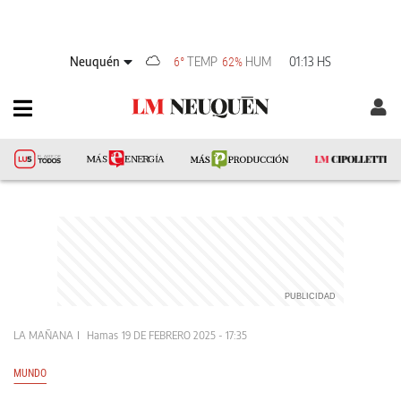
Neuquén
TEMP
HUM
01:13 HS
6°
62%
LA MAÑANA
Hamas
19 DE FEBRERO 2025 - 17:35
MUNDO