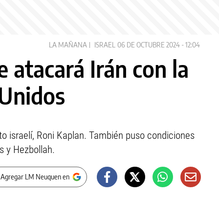
LA MAÑANA
ISRAEL
06 DE OCTUBRE 2024 - 12:04
e atacará Irán con la
 Unidos
to israelí, Roni Kaplan. También puso condiciones
s y Hezbollah.
 Agregar LM Neuquen en