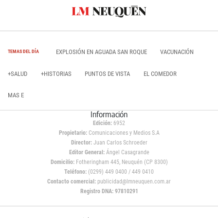
EXPLOSIÓN EN AGUADA SAN ROQUE
VACUNACIÓN
TEMAS DEL DÍA
+SALUD
+HISTORIAS
PUNTOS DE VISTA
EL COMEDOR
MAS E
Información
Edición:
6952
Propietario:
Comunicaciones y Medios S.A
Director:
Juan Carlos Schroeder
Editor General:
Ángel Casagrande
Domicilio:
Fotheringham 445, Neuquén (CP 8300)
Teléfono:
(0299) 449 0400 / 449 0410
Contacto comercial:
publicidad@lmneuquen.com.ar
Registro DNA: 97810291