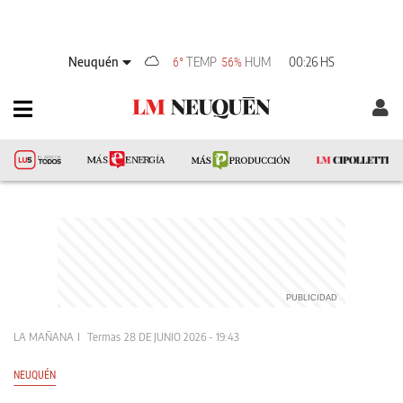
Neuquén
TEMP
HUM
00:26 HS
6°
56%
LA MAÑANA
Termas
28 DE JUNIO 2026 - 19:43
NEUQUÉN