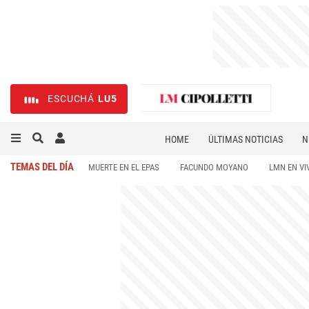
ESCUCHÁ
LU5
HOME
ÚLTIMAS NOTICIAS
N
NECROLÓGICAS
DEPORTES
TEMAS DEL DÍA
MUERTE EN EL EPAS
FACUNDO MOYANO
LMN EN VI