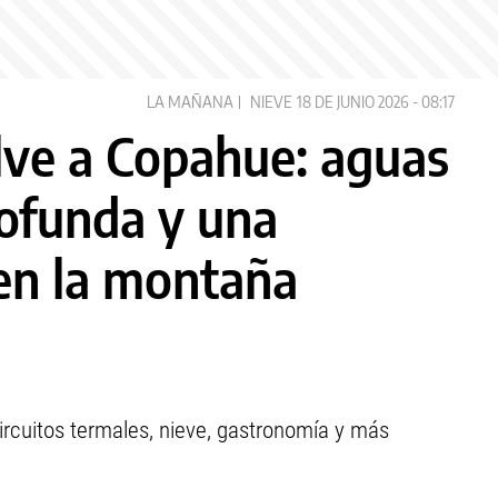
LA MAÑANA
NIEVE
18 DE JUNIO 2026 - 08:17
lve a Copahue: aguas
rofunda y una
 en la montaña
ircuitos termales, nieve, gastronomía y más