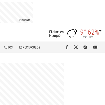
9°
62%
El clima en
Neuquén
TEMP
HUM
AUTOS
ESPECTÁCULOS