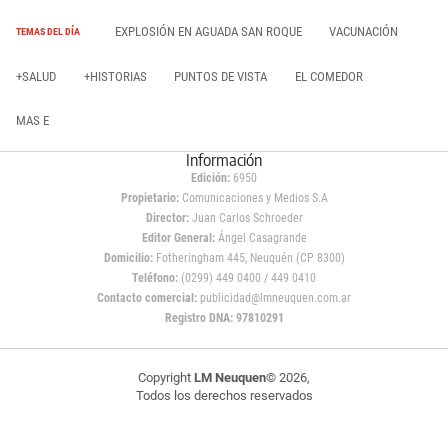
EXPLOSIÓN EN AGUADA SAN ROQUE
VACUNACIÓN
TEMAS DEL DÍA
+SALUD
+HISTORIAS
PUNTOS DE VISTA
EL COMEDOR
MAS E
Información
Edición:
6950
Propietario:
Comunicaciones y Medios S.A
Director:
Juan Carlos Schroeder
Editor General:
Ángel Casagrande
Domicilio:
Fotheringham 445, Neuquén (CP 8300)
Teléfono:
(0299) 449 0400 / 449 0410
Contacto comercial:
publicidad@lmneuquen.com.ar
Registro DNA: 97810291
Copyright
LM Neuquen
© 2026,
Todos los derechos reservados