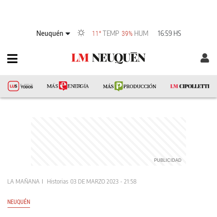
Neuquén
TEMP
HUM
16:59 HS
11°
39%
LA MAÑANA
Historias
03 DE MARZO 2023 - 21:58
NEUQUÉN