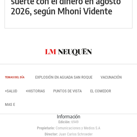
suerte con el dinero en agosto
2026, según Mhoni Vidente
EXPLOSIÓN EN AGUADA SAN ROQUE
VACUNACIÓN
TEMAS DEL DÍA
+SALUD
+HISTORIAS
PUNTOS DE VISTA
EL COMEDOR
MAS E
Información
Edición:
6949
Propietario:
Comunicaciones y Medios S.A
Director:
Juan Carlos Schroeder