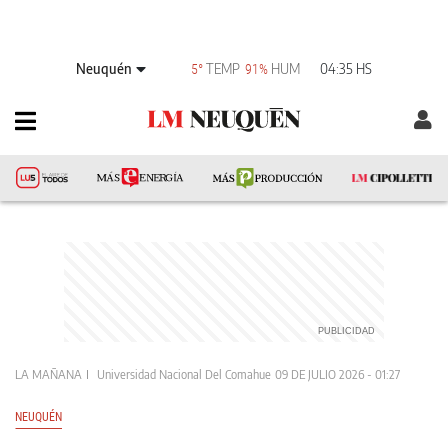
Neuquén
TEMP
HUM
04:35 HS
5°
91%
LA MAÑANA
Universidad Nacional Del Comahue
09 DE JULIO 2026 - 01:27
NEUQUÉN