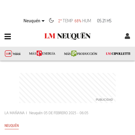
Neuquén
TEMP
HUM
05:21 HS
2°
68%
LA MAÑANA
Neuquén
05 DE FEBRERO 2025 - 06:05
NEUQUÉN