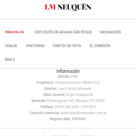
EXPLOSIÓN EN AGUADA SAN ROQUE
VACUNACIÓN
TEMAS DEL DÍA
+SALUD
+HISTORIAS
PUNTOS DE VISTA
EL COMEDOR
MAS E
Información
Edición:
6949
Propietario:
Comunicaciones y Medios S.A
Director:
Juan Carlos Schroeder
Editor General:
Ángel Casagrande
Domicilio:
Fotheringham 445, Neuquén (CP 8300)
Teléfono:
(0299) 449 0400 / 449 0410
Contacto comercial:
publicidad@lmneuquen.com.ar
Registro DNA: 97810291