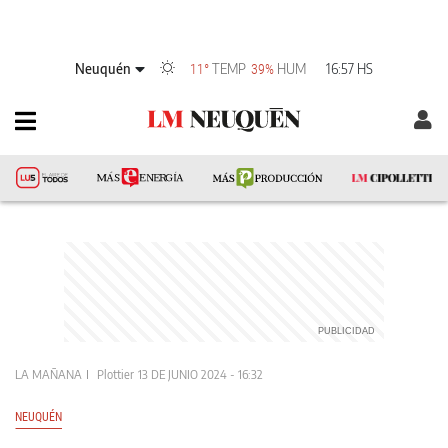
Neuquén
TEMP
HUM
16:57 HS
11°
39%
LA MAÑANA
Plottier
13 DE JUNIO 2024 - 16:32
NEUQUÉN