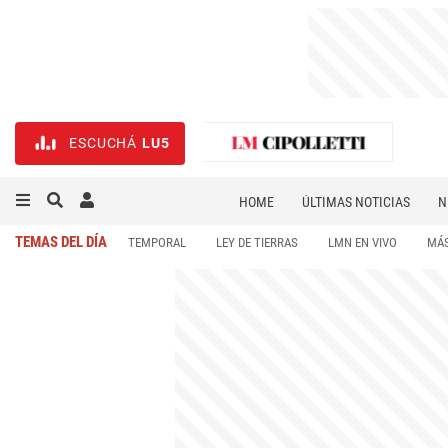
ESCUCHÁ
LU5
HOME
ÚLTIMAS NOTICIAS
N
NECROLÓGICAS
DEPORTES
TEMAS DEL DÍA
TEMPORAL
LEY DE TIERRAS
LMN EN VIVO
MÁS