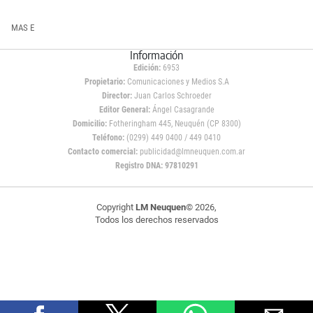
MAS E
Información
Edición:
6953
Propietario:
Comunicaciones y Medios S.A
Director:
Juan Carlos Schroeder
Editor General:
Ángel Casagrande
Domicilio:
Fotheringham 445, Neuquén (CP 8300)
Teléfono:
(0299) 449 0400 / 449 0410
Contacto comercial:
publicidad@lmneuquen.com.ar
Registro DNA: 97810291
Copyright
LM Neuquen
© 2026,
Todos los derechos reservados