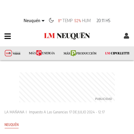
Neuquén
TEMP
HUM
20:11 HS
8°
52%
LA MAÑANA
Impuesto A Las Ganancias
17 DE JULIO 2024 - 12:17
NEUQUÉN