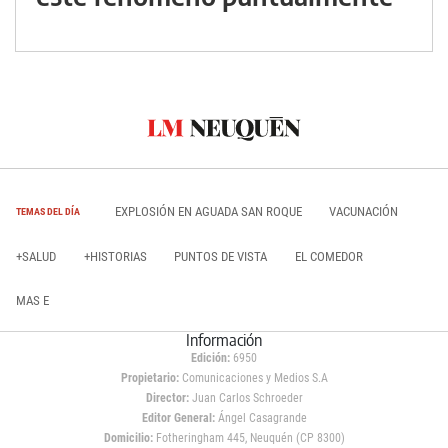
EXPLOSIÓN EN AGUADA SAN ROQUE
VACUNACIÓN
TEMAS DEL DÍA
+SALUD
+HISTORIAS
PUNTOS DE VISTA
EL COMEDOR
MAS E
Información
Edición:
6950
Propietario:
Comunicaciones y Medios S.A
Director:
Juan Carlos Schroeder
Editor General:
Ángel Casagrande
Domicilio:
Fotheringham 445, Neuquén (CP 8300)