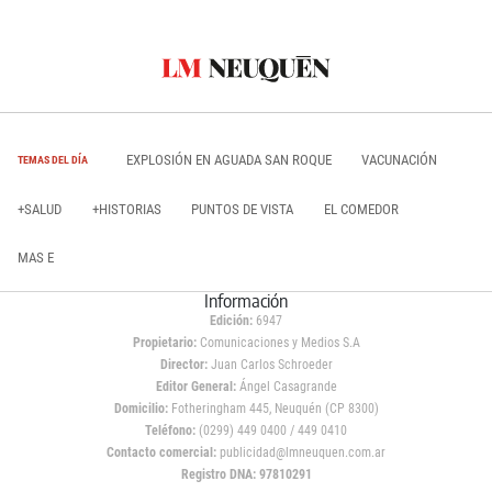
EXPLOSIÓN EN AGUADA SAN ROQUE
VACUNACIÓN
TEMAS DEL DÍA
+SALUD
+HISTORIAS
PUNTOS DE VISTA
EL COMEDOR
MAS E
Información
Edición:
6947
Propietario:
Comunicaciones y Medios S.A
Director:
Juan Carlos Schroeder
Editor General:
Ángel Casagrande
Domicilio:
Fotheringham 445, Neuquén (CP 8300)
Teléfono:
(0299) 449 0400 / 449 0410
Contacto comercial:
publicidad@lmneuquen.com.ar
Registro DNA: 97810291