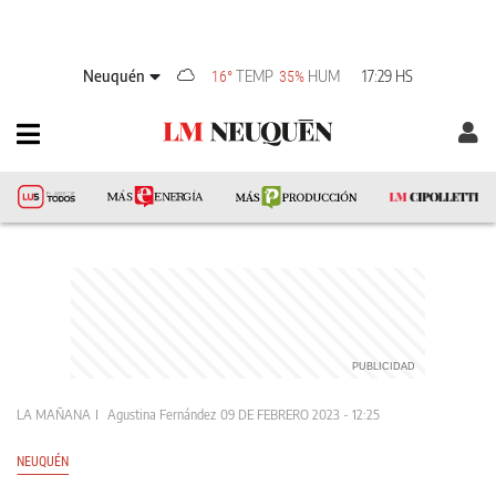
Neuquén
TEMP
HUM
17:29 HS
16°
35%
LA MAÑANA
Agustina Fernández
09 DE FEBRERO 2023 - 12:25
NEUQUÉN