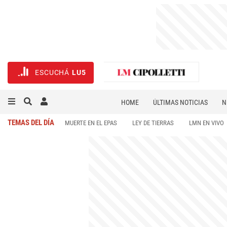
ESCUCHÁ
LU5
HOME
ÚLTIMAS NOTICIAS
N
NECROLÓGICAS
DEPORTES
TEMAS DEL DÍA
MUERTE EN EL EPAS
LEY DE TIERRAS
LMN EN VIVO