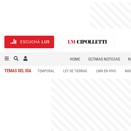
ESCUCHÁ
LU5
HOME
ÚLTIMAS NOTICIAS
N
NECROLÓGICAS
DEPORTES
TEMAS DEL DÍA
TEMPORAL
LEY DE TIERRAS
LMN EN VIVO
MÁS