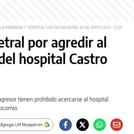
LA MAÑANA
HOSPITAL CASTRO RENDÓN
30 DE MAYO 2023 - 12:35
tral por agredir al
del hospital Castro
agresor tienen prohibido acercarse al hospital.
socomio.
 Agregar LM Neuquen en