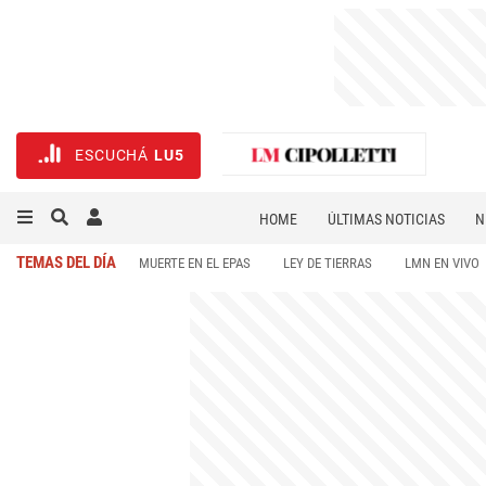
ESCUCHÁ
LU5
HOME
ÚLTIMAS NOTICIAS
N
NECROLÓGICAS
DEPORTES
TEMAS DEL DÍA
MUERTE EN EL EPAS
LEY DE TIERRAS
LMN EN VIVO