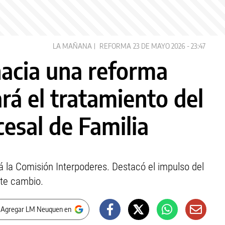
LA MAÑANA
REFORMA
23 DE MAYO 2026 - 23:47
acia una reforma
rá el tratamiento del
esal de Familia
rá la Comisión Interpoderes. Destacó el impulso del
ste cambio.
 Agregar LM Neuquen en