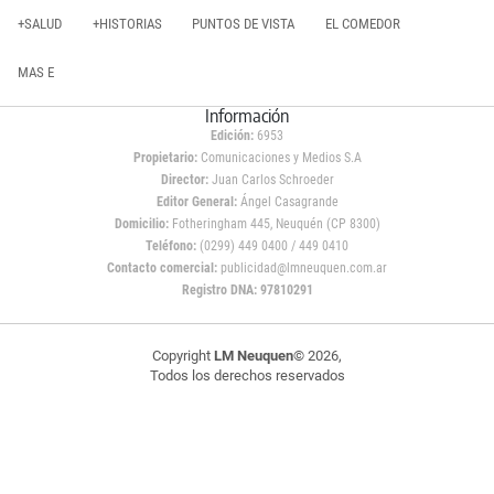
+SALUD
+HISTORIAS
PUNTOS DE VISTA
EL COMEDOR
MAS E
Información
Edición:
6953
Propietario:
Comunicaciones y Medios S.A
Director:
Juan Carlos Schroeder
Editor General:
Ángel Casagrande
Domicilio:
Fotheringham 445, Neuquén (CP 8300)
Teléfono:
(0299) 449 0400 / 449 0410
Contacto comercial:
publicidad@lmneuquen.com.ar
Registro DNA: 97810291
Copyright
LM Neuquen
© 2026,
Todos los derechos reservados