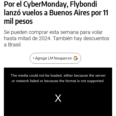
Por el CyberMonday, Flybondi
lanzó vuelos a Buenos Aires por 11
mil pesos
Se pueden comprar esta semana para volar
hasta mitad de 2024. También hay descuentos
a Brasil.
+ Agregar LM Neuquen en
This
is
a
The media could not be loaded, either because the server
modal
window.
or network failed or because the format is not supported.