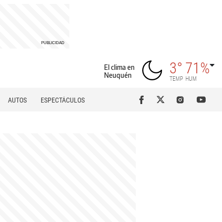
3°
71%
El clima en
Neuquén
TEMP
HUM
AUTOS
ESPECTÁCULOS