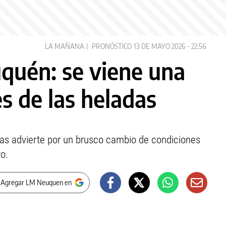
LA MAÑANA
PRONÓSTICO
13 DE MAYO 2026 - 22:56
quén: se viene una
s de las heladas
ncas advierte por un brusco cambio de condiciones
o.
 Agregar LM Neuquen en