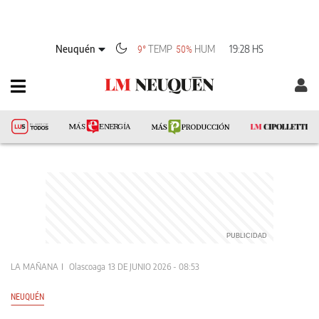
Neuquén
TEMP
HUM
19:28 HS
9°
50%
LA MAÑANA
Olascoaga
13 DE JUNIO 2026 - 08:53
NEUQUÉN