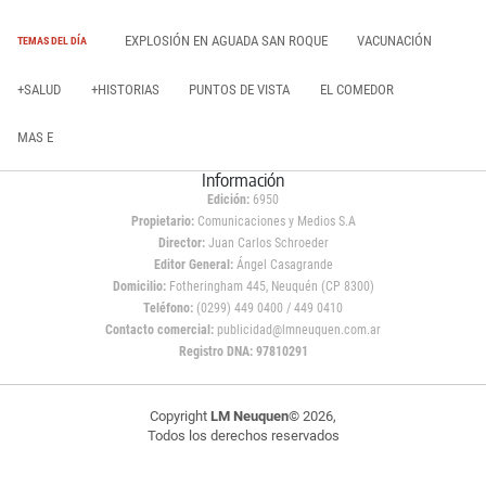
EXPLOSIÓN EN AGUADA SAN ROQUE
VACUNACIÓN
TEMAS DEL DÍA
+SALUD
+HISTORIAS
PUNTOS DE VISTA
EL COMEDOR
MAS E
Información
Edición:
6950
Propietario:
Comunicaciones y Medios S.A
Director:
Juan Carlos Schroeder
Editor General:
Ángel Casagrande
Domicilio:
Fotheringham 445, Neuquén (CP 8300)
Teléfono:
(0299) 449 0400 / 449 0410
Contacto comercial:
publicidad@lmneuquen.com.ar
Registro DNA: 97810291
Copyright
LM Neuquen
© 2026,
Todos los derechos reservados