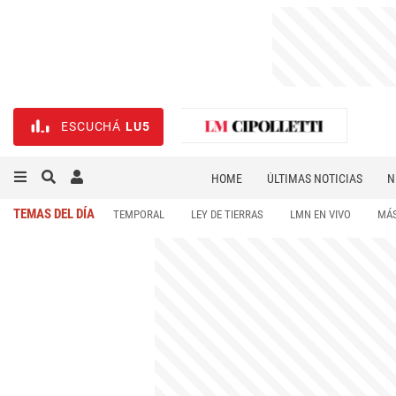
ESCUCHÁ
LU5
HOME
ÚLTIMAS NOTICIAS
N
NECROLÓGICAS
DEPORTES
TEMAS DEL DÍA
TEMPORAL
LEY DE TIERRAS
LMN EN VIVO
MÁS