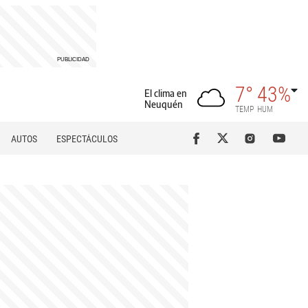
7°
43%
El clima en
Neuquén
TEMP
HUM
AUTOS
ESPECTÁCULOS