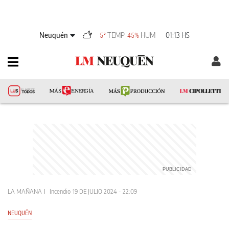
Neuquén
TEMP
HUM
01:13 HS
5°
45%
LA MAÑANA
Incendio
19 DE JULIO 2024 - 22:09
NEUQUÉN