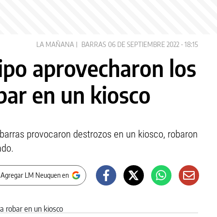
LA MAÑANA
BARRAS
06 DE SEPTIEMBRE 2022 - 18:15
Cipo aprovecharon los
bar en un kiosco
 barras provocaron destrozos en un kiosco, robaron
ado.
 Agregar LM Neuquen en