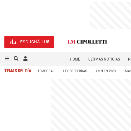
ESCUCHÁ
LU5
HOME
ÚLTIMAS NOTICIAS
N
NECROLÓGICAS
DEPORTES
TEMAS DEL DÍA
TEMPORAL
LEY DE TIERRAS
LMN EN VIVO
MÁS